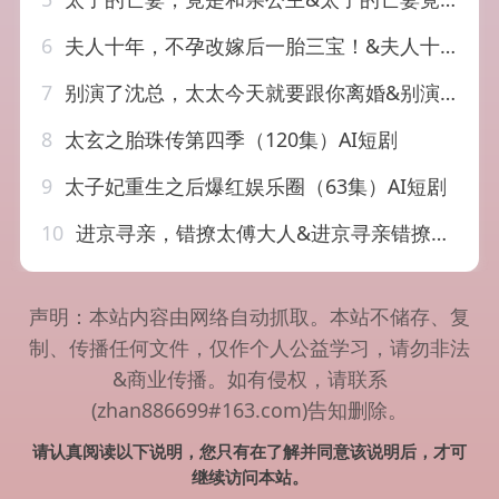
6
夫人十年，不孕改嫁后一胎三宝！&夫人十年不孕改嫁后一胎三宝（60集）AI短剧
7
别演了沈总，太太今天就要跟你离婚&别演了沈总太太今天就要跟你离婚（40集）AI短剧
8
太玄之胎珠传第四季（120集）AI短剧
9
太子妃重生之后爆红娱乐圈（63集）AI短剧
10
进京寻亲，错撩太傅大人&进京寻亲错撩太傅大人（49集）AI短剧
声明：本站内容由网络自动抓取。本站不储存、复
制、传播任何文件，仅作个人公益学习，请勿非法
&商业传播。如有侵权，请联系
(zhan886699#163.com)告知删除。
请认真阅读以下说明，您只有在了解并同意该说明后，才可
继续访问本站。