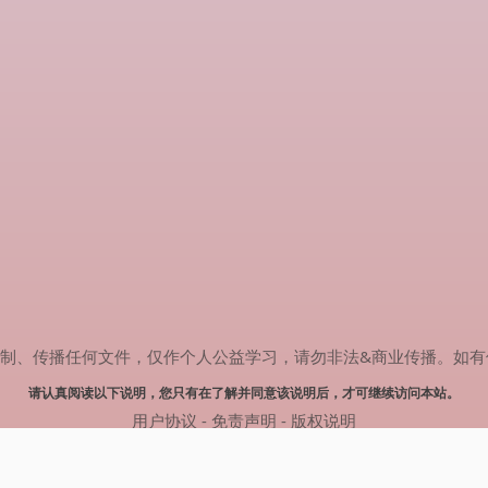
传播任何文件，仅作个人公益学习，请勿非法&商业传播。如有侵权，请联系
请认真阅读以下说明，您只有在了解并同意该说明后，才可继续访问本站。
用户协议
-
免责声明
-
版权说明
© 2024 肥猫追剧 Powered by mao.souldebug.com
网站地图