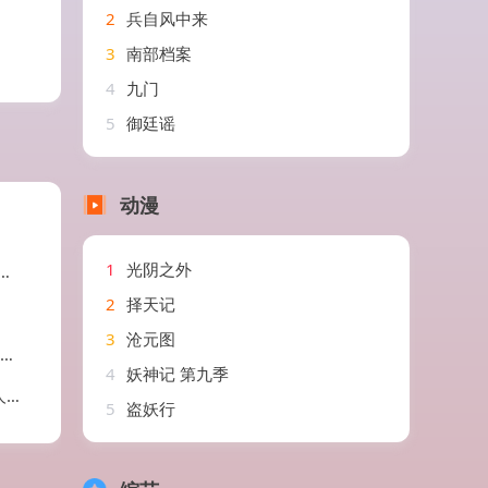
2
兵自风中来
3
南部档案
4
九门
5
御廷谣
动漫
1
光阴之外
2
择天记
3
沧元图
4
妖神记 第九季
剧
5
盗妖行