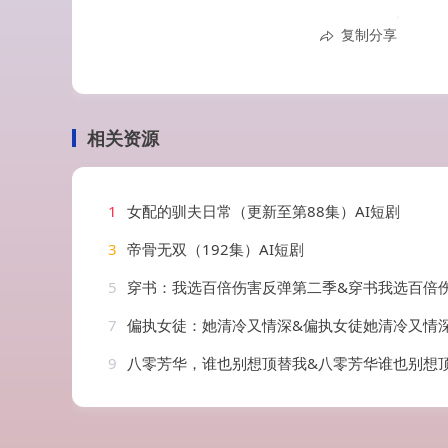
复制分享
相关资源
1
女配的驯夫日常（更新至第88集）AI短剧
3
帝骨无双（192集）AI短剧
5
穿书：我选百倍伤害反弹第二季&穿书我选百倍伤害反弹第二季（21集）
7
偏执女徒：她清冷又情深&偏执女徒她清冷又情深（32集）
9
八零芳华，谁也别想顶替我&八零芳华谁也别想顶替我（85集）