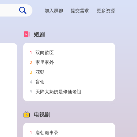
加入群聊
提交需求
更多资源
短剧
1
双向欲臣
2
家里家外
3
花朝
4
盲盒
5
天降太奶奶是修仙老祖
电视剧
1
唐朝诡事录