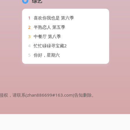
综艺
1
喜欢你我也是 第六季
2
半熟恋人 第五季
3
中餐厅 第八季
4
忙忙碌碌寻宝藏2
5
你好，星期六
(zhan886699#163.com)告知删除。