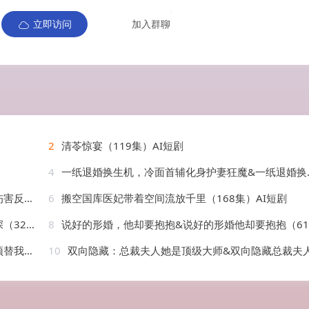
立即访问
加入群聊
2
清苓惊宴（119集）AI短剧
4
一纸退婚换生机，冷面首辅化身护妻狂魔&一纸退婚换生机冷面首辅化身护妻狂魔（50集）AI短剧
AI短剧
6
搬空国库医妃带着空间流放千里（168集）AI短剧
AI短剧
8
说好的形婚，他却要抱抱&说好的形婚他却要抱抱（61集）AI短剧
AI短剧
10
双向隐藏：总裁夫人她是顶级大师&双向隐藏总裁夫人她是顶级大师（78集）AI短