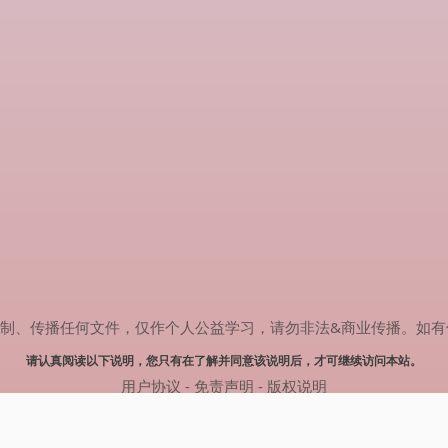
传播任何文件，仅作个人公益学习，请勿非法&商业传播。如有侵权，请联系
请认真阅读以下说明，您只有在了解并同意该说明后，才可继续访问本站。
用户协议
-
免责声明
-
版权说明
© 2024 肥猫追剧 Powered by mao.souldebug.com
网站地图