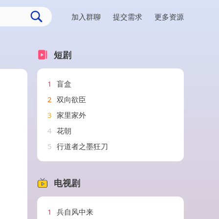
加入群聊
提交需求
更多资源
短剧
1
盲盒
2
双向欲臣
3
家里家外
4
花朝
5
行道者之墨狂刀
电视剧
1
兵自风中来