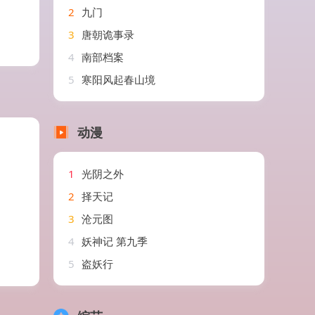
2
九门
3
唐朝诡事录
4
南部档案
5
寒阳风起春山境
动漫
1
光阴之外
2
择天记
3
沧元图
4
妖神记 第九季
5
盗妖行