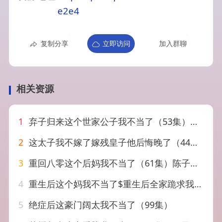
e2e4
复制分享
立即访问
加入群聊
相关资源
1
弃子归来这个世家公子我不当了（53集）魏伯祥&孙艺芯
2
这太子我不嫁了嫁残皇子他后悔晚了（44集）
3
重回八零这个后妈我不当了（61集）陈子豪&谭雯文
4
重生后这个妈我不当了$重生后全家跪求我回家（57集）胡璇璇
5
绝症后这豪门阔太我不当了（99集）