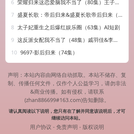
6
荣耀归来这恋爱脑我不当了（80集）王子林＆娜吉玛
7
盛夏长歌：帝后归来&盛夏长歌帝后归来（25集）AI短剧
8
太子妃重生之后爆红娱乐圈（63集）AI短剧
9
这反派女配我不当了（48集）戚羽佳&李烨宸
10
9697-影后归来（74集）
声明：本站内容由网络自动抓取。本站不储存、复
制、传播任何文件，仅作个人公益学习，请勿非法
&商业传播。如有侵权，请联系
(zhan886699#163.com)告知删除。
请认真阅读以下说明，您只有在了解并同意该说明后，才可
继续访问本站。
用户协议
-
免责声明
-
版权说明