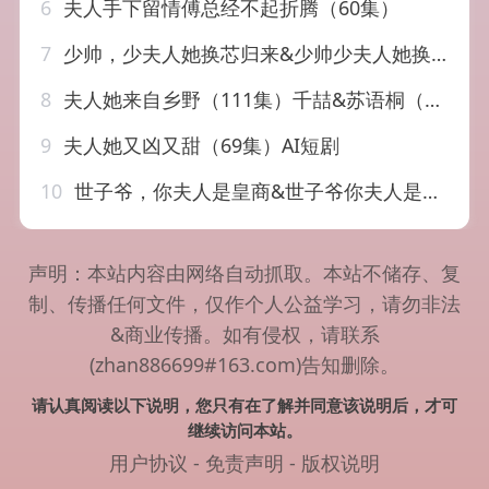
6
夫人手下留情傅总经不起折腾（60集）
7
少帅，少夫人她换芯归来&少帅少夫人她换芯归来（74集）吴彤&陈帅
8
夫人她来自乡野（111集）千喆&苏语桐（1080P）
9
夫人她又凶又甜（69集）AI短剧
10
世子爷，你夫人是皇商&世子爷你夫人是皇商（48集）AI短剧
声明：本站内容由网络自动抓取。本站不储存、复
制、传播任何文件，仅作个人公益学习，请勿非法
&商业传播。如有侵权，请联系
(zhan886699#163.com)告知删除。
请认真阅读以下说明，您只有在了解并同意该说明后，才可
继续访问本站。
用户协议
-
免责声明
-
版权说明