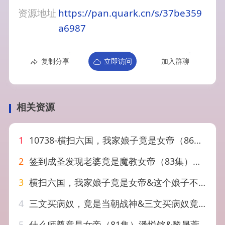
资源地址
https://pan.quark.cn/s/37be359
a6987
复制分享
立即访问
加入群聊
相关资源
1
10738-横扫六国，我家娘子竟是女帝（86集）
2
签到成圣发现老婆竟是魔教女帝（83集）赵子麒&恩璟
3
横扫六国，我家娘子竟是女帝&这个娘子不对劲&我家娘子不对劲&我的老婆是女帝 穿越剧
4
三文买病奴，竟是当朝战神&三文买病奴竟是当朝战神（61集）AI短剧
5
什么师尊竟是女帝（81集）潘悦铭&黎晟萱