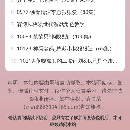
6
0577-蚀骨情深季总狠狠爱（80集）
7
赛博风格次世代游戏角色教学
8
10083-禁欲男神狠狠宠（100集）
9
10123-神级老妈_总裁小叔狠狠追（65集）
10
10219-落魄魔女的二胎计划&我只是个废材魔女还要我怎样（80集）
声明：本站内容由网络自动抓取。本站不储存、复
制、传播任何文件，仅作个人公益学习，请勿非法
&商业传播。如有侵权，请联系
(zhan886699#163.com)告知删除。
请认真阅读以下说明，您只有在了解并同意该说明后，才可
继续访问本站。