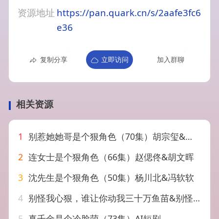
资源地址
https://pan.quark.cn/s/2aafe3fc6
e36
复制分享
立即访问
加入群聊
相关资源
1
别惹她她哥是个狠角色（70集）胡宗玺&刘萌
2
连女士是个狠角色（66集）赵偲佟&胡文晖
3
沈先生是个狠角色（50集）杨川北&冯软软
4
别怪我心狠，谁让你动我三十万鱼苗&别怪我心狠谁让你动我三十万鱼苗（39集）AI短剧
5
真千金是个冷脸萌（73集）AI短剧