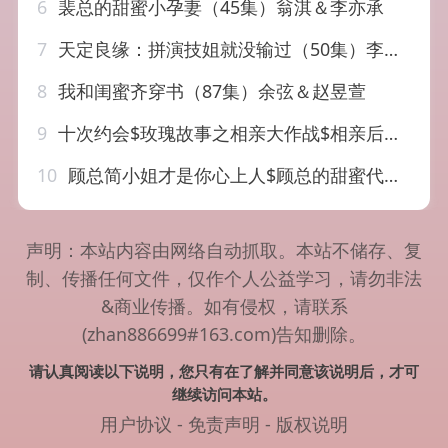
6
裴总的甜蜜小孕妻（45集）翁淇＆李亦承
7
天定良缘：拼演技姐就没输过（50集）李晨曦
8
我和闺蜜齐穿书（87集）余弦＆赵昱萱
9
十次约会$玫瑰故事之相亲大作战$相亲后，我和傅总的十次约会（79集）杨洁&张韫韬
10
顾总简小姐才是你心上人$顾总的甜蜜代驾（80集）
声明：本站内容由网络自动抓取。本站不储存、复
制、传播任何文件，仅作个人公益学习，请勿非法
&商业传播。如有侵权，请联系
(zhan886699#163.com)告知删除。
请认真阅读以下说明，您只有在了解并同意该说明后，才可
继续访问本站。
用户协议
-
免责声明
-
版权说明