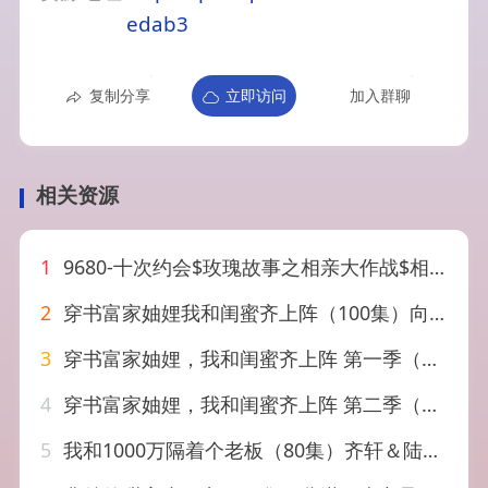
edab3
复制分享
立即访问
加入群聊
相关资源
1
9680-十次约会$玫瑰故事之相亲大作战$相亲后，我和傅总的十次约会（79集）杨洁&张韫韬
2
穿书富家妯娌我和闺蜜齐上阵（100集）向帅&林君怡&何雨洋&贺灵榣
3
穿书富家妯娌，我和闺蜜齐上阵 第一季（100集）向帅&林君怡&何雨洋&贺灵榣
4
穿书富家妯娌，我和闺蜜齐上阵 第二季（96集）何雨洋&贺灵榣
5
我和1000万隔着个老板（80集）齐轩＆陆恩馨