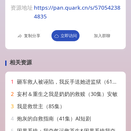
资源地址
https://pan.quark.cn/s/57054238
4835
复制分享
立即访问
加入群聊
相关资源
1
砸车救人被诬陷，我反手送她进监狱（61集）赵安第＆火鑫
2
妄村＆重生之我是奶奶的救赎（30集）安敏
3
我是救世主（85集）
4
炮灰的自救指南（41集）AI短剧
5
因果系统：我夺气运救苍生&因果系统我夺气运救苍生（80集）陈景赫&吕彦霏