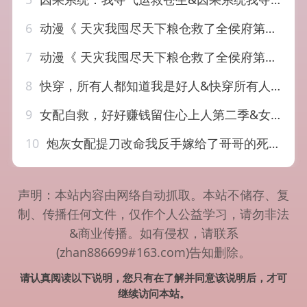
6
动漫《 天灾我囤尽天下粮仓救了全侯府第三季（70集）
7
动漫《 天灾我囤尽天下粮仓救了全侯府第二季（72集）
8
快穿，所有人都知道我是好人&快穿所有人都知道我是好人（60集）AI短剧
9
女配自救，好好赚钱留住心上人第二季&女配自救好好赚钱留住心上人第二季（13集）AI短剧
10
炮灰女配提刀改命我反手嫁给了哥哥的死对头（84集）AI短剧
声明：本站内容由网络自动抓取。本站不储存、复
制、传播任何文件，仅作个人公益学习，请勿非法
&商业传播。如有侵权，请联系
(zhan886699#163.com)告知删除。
请认真阅读以下说明，您只有在了解并同意该说明后，才可
继续访问本站。