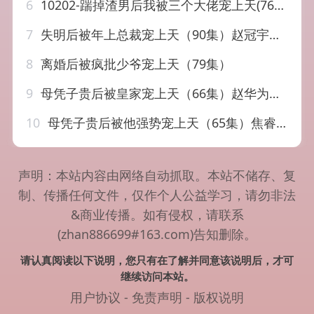
6
10202-踹掉渣男后我被三个大佬宠上天(76集）
7
失明后被年上总裁宠上天（90集）赵冠宇＆林籽蓉
8
离婚后被疯批少爷宠上天（79集）
9
母凭子贵后被皇家宠上天（66集）赵华为&陈杨婷丹
10
母凭子贵后被他强势宠上天（65集）焦睿&张妍
声明：本站内容由网络自动抓取。本站不储存、复
制、传播任何文件，仅作个人公益学习，请勿非法
&商业传播。如有侵权，请联系
(zhan886699#163.com)告知删除。
请认真阅读以下说明，您只有在了解并同意该说明后，才可
继续访问本站。
用户协议
-
免责声明
-
版权说明