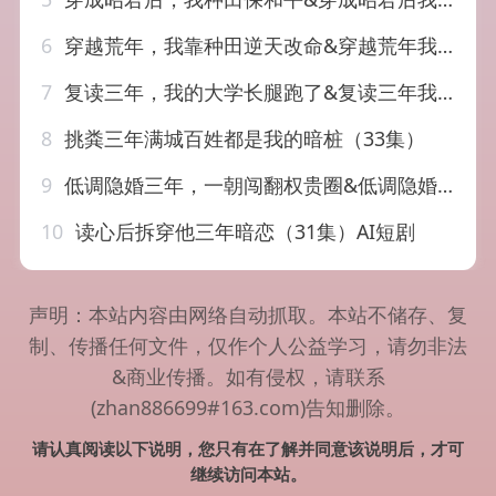
6
穿越荒年，我靠种田逆天改命&穿越荒年我靠种田逆天改命(78集) AI短剧
7
复读三年，我的大学长腿跑了&复读三年我的大学长腿跑了（60集）刘浔&满满
8
挑粪三年满城百姓都是我的暗桩（33集）
9
低调隐婚三年，一朝闯翻权贵圈&低调隐婚三年一朝闯翻权贵圈（34集）AI短剧
10
读心后拆穿他三年暗恋（31集）AI短剧
声明：本站内容由网络自动抓取。本站不储存、复
制、传播任何文件，仅作个人公益学习，请勿非法
&商业传播。如有侵权，请联系
(zhan886699#163.com)告知删除。
请认真阅读以下说明，您只有在了解并同意该说明后，才可
继续访问本站。