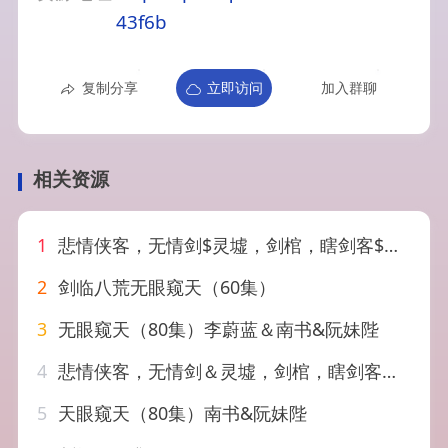
43f6b
复制分享
立即访问
加入群聊
相关资源
1
悲情侠客，无情剑$灵墟，剑棺，瞎剑客$背剑之人$瞎子背剑，无眼窥天$盲侠执剑走江湖（123集）
2
剑临八荒无眼窥天（60集）
3
无眼窥天（80集）李蔚蓝＆南书&阮妹陛
4
悲情侠客，无情剑＆灵墟，剑棺，瞎剑客＆背剑之人＆瞎子背剑，无眼窥天＆盲侠执剑走江湖（123集）
5
天眼窥天（80集）南书&阮妹陛