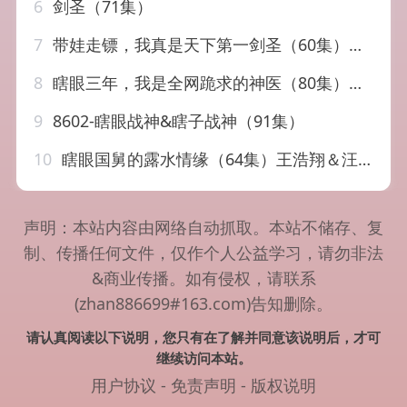
6
剑圣（71集）
7
带娃走镖，我真是天下第一剑圣（60集）魏嘉＆李致逸
8
瞎眼三年，我是全网跪求的神医（80集）周九巢&雷小米
9
8602-瞎眼战神&瞎子战神（91集）
10
瞎眼国舅的露水情缘（64集）王浩翔＆汪海敏&董雨霏
声明：本站内容由网络自动抓取。本站不储存、复
制、传播任何文件，仅作个人公益学习，请勿非法
&商业传播。如有侵权，请联系
(zhan886699#163.com)告知删除。
请认真阅读以下说明，您只有在了解并同意该说明后，才可
继续访问本站。
用户协议
-
免责声明
-
版权说明