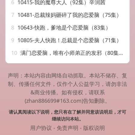
6
10415-我的魔尊大人（92集）辛润茜
7
10481-总裁辣妈砸碎了我的恋爱脑（75集）
8
10643-快跑，爹地是个恋爱脑（83集）
9
10805-夫人快跑！总裁是个恋爱脑（71集）
10
满门恋爱脑，唯有小师弟正的发邪（80集）韩子帆＆吴翎薇&张棠&周子琪
声明：本站内容由网络自动抓取。本站不储存、复
制、传播任何文件，仅作个人公益学习，请勿非法
&商业传播。如有侵权，请联系
(zhan886699#163.com)告知删除。
请认真阅读以下说明，您只有在了解并同意该说明后，才可
继续访问本站。
用户协议
-
免责声明
-
版权说明