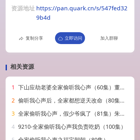
资源地址
https://pan.quark.cn/s/547fed32
9b4d
复制分享
立即访问
加入群聊
相关资源
1
下山应劫老婆全家偷听我心声（60集）董劭辉＆丁语乔
2
偷听我心声后，全家都想逆天改命（80集）武季超＆于心意
3
全家偷听我心声，假少爷疯了（81集）朱宏钊＆远雨艾
4
9210-全家偷听我心声我负责吃奶（100集）
5
全家偷听我心声之福宝朝朝（80集）