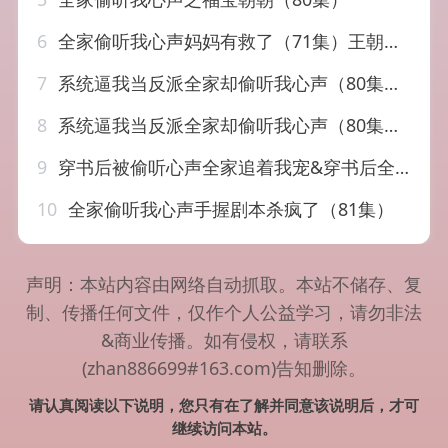
6
全家偷听我心声妈妈有救了（71集）王朝阳＆张雨晴＆杨心妍
7
系统逼我当反派全家却偷听我心声（80集）辰星＆杨珊子
8
系统逼我当反派全家却偷听我心声（80集）辰星＆杨珊子
9
穿书后被偷听心声全家追着我宠&穿书后全家偷听我心声（61集）温宇＆赵财子
10
全家偷听我心声手握剧本杀疯了（81集）
声明：本站内容由网络自动抓取。本站不储存、复
制、传播任何文件，仅作个人公益学习，请勿非法
&商业传播。如有侵权，请联系
(zhan886699#163.com)告知删除。
请认真阅读以下说明，您只有在了解并同意该说明后，才可
继续访问本站。