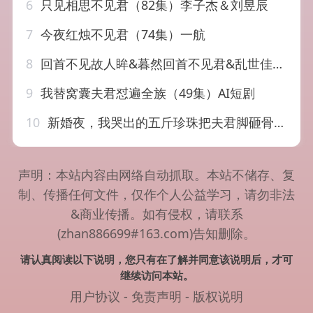
6
只见相思不见君（82集）李子杰＆刘昱辰
7
今夜红烛不见君（74集）一航
8
回首不见故人眸&暮然回首不见君&乱世佳人浮华录（76集）
9
我替窝囊夫君怼遍全族（49集）AI短剧
10
新婚夜，我哭出的五斤珍珠把夫君脚砸骨折了&新婚夜我哭出的五斤珍珠把夫君脚砸骨折了（50集）AI短剧
声明：本站内容由网络自动抓取。本站不储存、复
制、传播任何文件，仅作个人公益学习，请勿非法
&商业传播。如有侵权，请联系
(zhan886699#163.com)告知删除。
请认真阅读以下说明，您只有在了解并同意该说明后，才可
继续访问本站。
用户协议
-
免责声明
-
版权说明