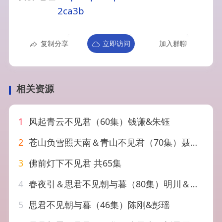
2ca3b
复制分享
立即访问
加入群聊
相关资源
1
风起青云不见君（60集）钱谦&朱钰
2
苍山负雪照天南＆青山不见君（70集）聂子皓＆言欢
3
佛前灯下不见君 共65集
4
春夜引＆思君不见朝与暮（80集）明川＆王槿
5
思君不见朝与暮（46集）陈刚&彭瑶