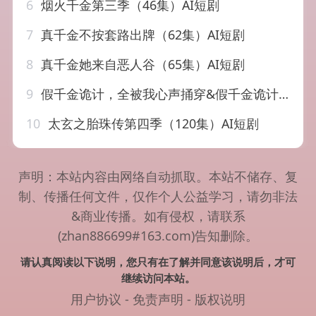
6
烟火千金第三季（46集）AI短剧
7
真千金不按套路出牌（62集）AI短剧
8
真千金她来自恶人谷（65集）AI短剧
9
假千金诡计，全被我心声捅穿&假千金诡计全被我心声捅穿（52集）AI短剧
10
太玄之胎珠传第四季（120集）AI短剧
声明：本站内容由网络自动抓取。本站不储存、复
制、传播任何文件，仅作个人公益学习，请勿非法
&商业传播。如有侵权，请联系
(zhan886699#163.com)告知删除。
请认真阅读以下说明，您只有在了解并同意该说明后，才可
继续访问本站。
用户协议
-
免责声明
-
版权说明