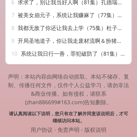
6
求求了，别让我当好人啊（81集）孔德瑞＆张瀚文（女）
7
被美女崩元子，系统让我赚麻了（77集）韩淼&郭笑然
8
我都无敌了你还让我去上学（75集）杜子元＆沈南姝
9
开局圣地道子，你让我走废材流啊＆扮猪吃虎太爽了！圣地道子的逆袭路（86集）厉家兵＆寇诗翎＆周子琪＆王诗晴＆杨晞恩
10
系统让我日行一善，罪犯破防了（81集）李岳林＆华雯
声明：本站内容由网络自动抓取。本站不储存、复
制、传播任何文件，仅作个人公益学习，请勿非法
&商业传播。如有侵权，请联系
(zhan886699#163.com)告知删除。
请认真阅读以下说明，您只有在了解并同意该说明后，才可
继续访问本站。
用户协议
-
免责声明
-
版权说明