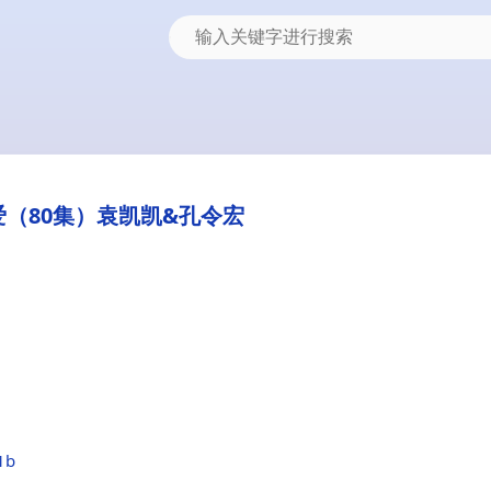
（80集）袁凯凯&孔令宏
1b