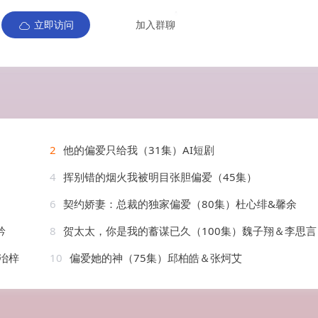
立即访问
加入群聊
2
他的偏爱只给我（31集）AI短剧
4
挥别错的烟火我被明目张胆偏爱（45集）
6
契约娇妻：总裁的独家偏爱（80集）杜心绯&馨余
衿
8
贺太太，你是我的蓄谋已久（100集）魏子翔＆李思言
冶梓
10
偏爱她的神（75集）邱柏皓＆张炣艾