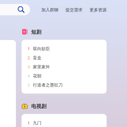
加入群聊
提交需求
更多资源
短剧
1
双向欲臣
2
盲盒
3
家里家外
4
花朝
5
行道者之墨狂刀
电视剧
1
九门