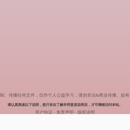
传播任何文件，仅作个人公益学习，请勿非法&商业传播。如有侵权，请联系
请认真阅读以下说明，您只有在了解并同意该说明后，才可继续访问本站。
用户协议
-
免责声明
-
版权说明
© 2024 肥猫追剧 Powered by mao.souldebug.com
网站地图