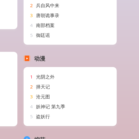
2
兵自风中来
3
唐朝诡事录
4
南部档案
5
御廷谣
动漫
1
光阴之外
2
择天记
3
沧元图
4
妖神记 第九季
5
盗妖行