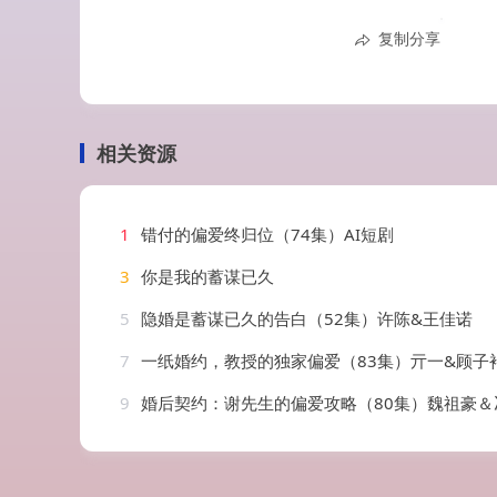
复制分享
相关资源
1
错付的偏爱终归位（74集）AI短剧
3
你是我的蓄谋已久
5
隐婚是蓄谋已久的告白（52集）许陈&王佳诺
7
一纸婚约，教授的独家偏爱（83集）亓一&顾子
9
婚后契约：谢先生的偏爱攻略（80集）魏祖豪＆