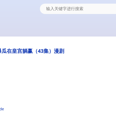
爆瓜在皇宫躺赢（43集）漫剧
4de