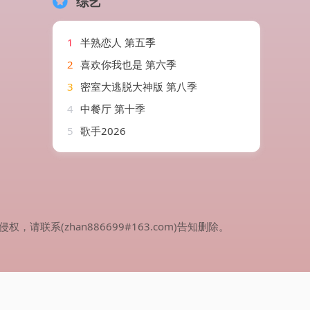
综艺
1
半熟恋人 第五季
2
喜欢你我也是 第六季
3
密室大逃脱大神版 第八季
4
中餐厅 第十季
5
歌手2026
(zhan886699#163.com)告知删除。