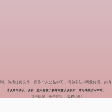
传播任何文件，仅作个人公益学习，请勿非法&商业传播。如有侵权，请联系
请认真阅读以下说明，您只有在了解并同意该说明后，才可继续访问本站。
用户协议
-
免责声明
-
版权说明
© 2024 肥猫追剧 Powered by mao.souldebug.com
网站地图