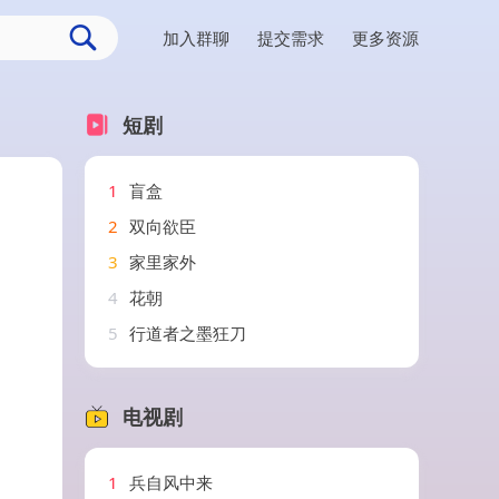
加入群聊
提交需求
更多资源
短剧
1
盲盒
2
双向欲臣
3
家里家外
4
花朝
5
行道者之墨狂刀
电视剧
1
兵自风中来