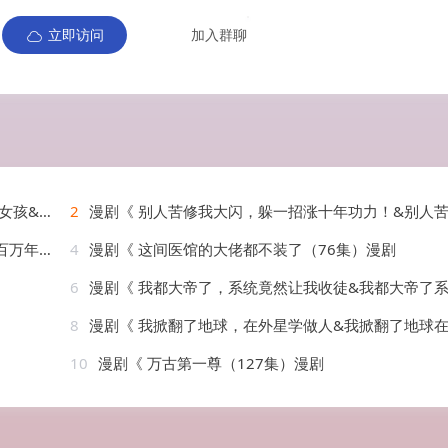
立即访问
加入群聊
13集）漫剧
2
漫剧《 别人苦修我大闪，躲一招涨十年功力！&别人苦修我大闪躲一招涨十年功力（61集）漫
2集）漫剧
4
漫剧《 这间医馆的大佬都不装了（76集）漫剧
6
漫剧《 我都大帝了，系统竟然让我收徒&我都大帝了系统竟然让我收徒（73集）漫
8
漫剧《 我掀翻了地球，在外星学做人&我掀翻了地球在外星学做人（44集）漫
10
漫剧《 万古第一尊（127集）漫剧