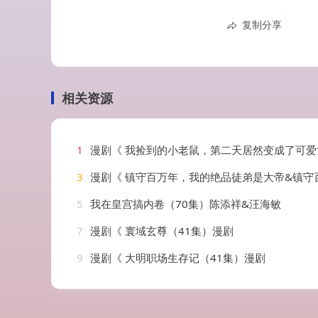
复制分享
相关资源
1
漫剧《 我捡到的小老鼠，第二天居然变成了可爱女孩&我捡到的小老鼠第二天居然变成了可爱女孩（
3
漫剧《 镇守百万年，我的绝品徒弟是大帝&镇守百万年我的绝品徒弟是大帝（6
5
我在皇宫搞内卷（70集）陈添祥&汪海敏
7
漫剧《 寰域玄尊（41集）漫剧
9
漫剧《 大明职场生存记（41集）漫剧