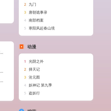
2
九门
3
唐朝诡事录
4
南部档案
5
寒阳风起春山境
动漫
剧
1
光阴之外
2
择天记
剧
3
沧元图
剧
4
妖神记 第九季
5
盗妖行