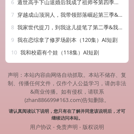
6
遁世高手下山退婚后我成了祖师爷第四季（93集）AI短剧
7
穿越成山顶洞人，我带领部落崛起第三季&穿越成山顶洞人我带领部落崛起第三季（36集）AI短剧
8
我家世代提刀，到我这儿提笔了第二季&我家世代提刀到我这儿提笔了第二季（82集）AI短剧
9
我在恋综拿了修罗场剧本（120集）AI短剧
10
我和校霸有个娃（118集）AI短剧
声明：本站内容由网络自动抓取。本站不储存、复
制、传播任何文件，仅作个人公益学习，请勿非法
&商业传播。如有侵权，请联系
(zhan886699#163.com)告知删除。
请认真阅读以下说明，您只有在了解并同意该说明后，才可
继续访问本站。
用户协议
-
免责声明
-
版权说明