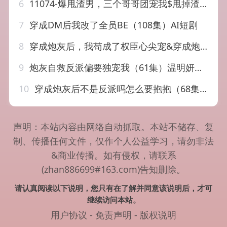
6
11074-爆甩渣男，三个哥哥团宠我$甩掉渣男后我被三个哥哥宠上天（78集）胡冬晴
7
穿成DM后我改了全员BE（108集）AI短剧
8
穿成炮灰后，我苟成了权臣心尖宠&穿成炮灰后我苟成了权臣心尖宠（20集）AI短剧
9
炮灰自救反派偏要独宠我（61集）温明妍&东池
10
穿成炮灰后不是反派吗怎么要抱抱（68集）
声明：本站内容由网络自动抓取。本站不储存、复
制、传播任何文件，仅作个人公益学习，请勿非法
&商业传播。如有侵权，请联系
(zhan886699#163.com)告知删除。
请认真阅读以下说明，您只有在了解并同意该说明后，才可
继续访问本站。
用户协议
-
免责声明
-
版权说明