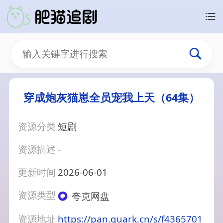
穿成炮灰猫崽全员宠我上天（64集）
资源分类
短剧
资源描述
-
更新时间
2026-06-01
资源类型
夸克网盘
资源地址
https://pan.quark.cn/s/f4365701