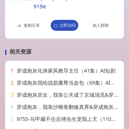
919e
复制分享
立即访问
加入群聊
相关资源
1
穿成炮灰化身家风教导主任（41集）AI短剧
2
穿成炮灰我给战损魔尊当血包（69集）AI短剧
3
穿成炮灰庶女，我靠公关成了京城顶流&穿成炮灰庶女我靠公关成了京城顶流（67集）AI短剧
4
穿成炮灰，我靠沙雕卷翻修真界&穿成炮灰我靠沙雕卷翻修真界（138集）AI短剧
5
9755-马甲藏不住后傅先生宠我上天（110集）朱茉颜