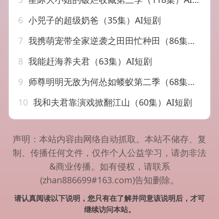
6
小兕子的超级奶爸（35集）AI短剧
7
我携萌宠带全家逆袭之田田忙种田（86集）AI短剧
8
我能赶海养夫君（63集）AI短剧
9
师尊明明无敌为何怂如蝼蚁第二季（68集）AI短剧
10
我和夫君靠演戏掀翻江山（60集）AI短剧
声明：本站内容由网络自动抓取。本站不储存、复
制、传播任何文件，仅作个人公益学习，请勿非法
&商业传播。如有侵权，请联系
(zhan886699#163.com)告知删除。
请认真阅读以下说明，您只有在了解并同意该说明后，才可
继续访问本站。