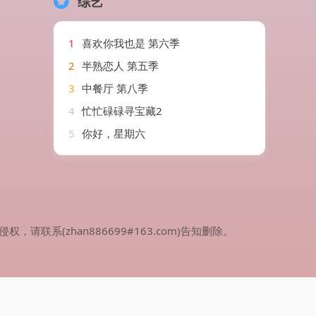
综艺
1
喜欢你我也是 第六季
2
半熟恋人 第五季
3
中餐厅 第八季
4
忙忙碌碌寻宝藏2
5
你好，星期六
(zhan886699#163.com)告知删除。