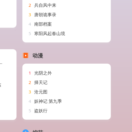
2
兵自风中来
3
唐朝诡事录
4
南部档案
5
寒阳风起春山境
动漫
1
光阴之外
2
择天记
杰
3
沧元图
4
妖神记 第九季
5
盗妖行