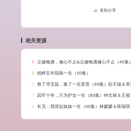
复制分享
相关资源
1
尘缘晚遇，修心不止&尘缘晚遇修心不止（45集）
3
枕畔五年陌路一生（50集）
5
救了寻宝鼠，换了一生富贵（69集）彭天瑞＆李
7
囚牢十年，只为护女一生（80集）钟文斌＆王俊
9
长兄：我背起妹妹一生（60集）林媛媛＆陈瑞琪