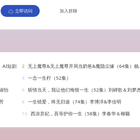
立即访问
加入群聊
AI短剧
2
无上魔尊&无上魔尊开局当奶爸&魔隐尘缘（64集）杨晨璐&周子琪
4
一念一生柠（52集）
淑怡
6
斩情当天，我让他们悔恨一生（52集）刘碑歌＆刘梦
芳
8
一生错爱，终无归途（74集）李博洋&李佳明
10
西凉弃妃，吾等护你一生（58集）李春华＆柳颖