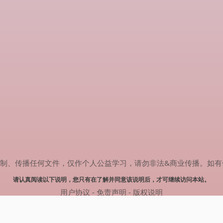
传播任何文件，仅作个人公益学习，请勿非法&商业传播。如有侵权，请联系
请认真阅读以下说明，您只有在了解并同意该说明后，才可继续访问本站。
用户协议
-
免责声明
-
版权说明
© 2024 肥猫追剧 Powered by mao.souldebug.com
网站地图