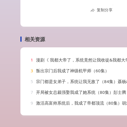
复制分享
相关资源
1
漫剧《 我都大帝了，系统竟然让我收徒&我都大帝了系统竟然让我收徒（7
3
叛出宗门后我成了神级机甲师（60集）
5
宗门都是女弟子，系统让我无敌了（84集）聂杨
7
开局被女总裁强娶我成了她系统（80集）彭士腾
9
激活高富帅系统后，我成了帝都顶流（80集）胡忠