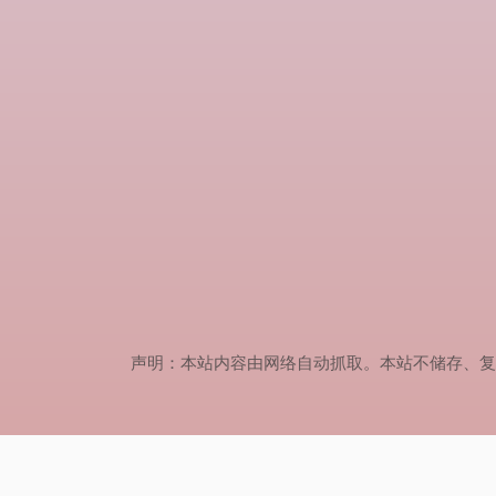
声明：本站内容由网络自动抓取。本站不储存、复制、