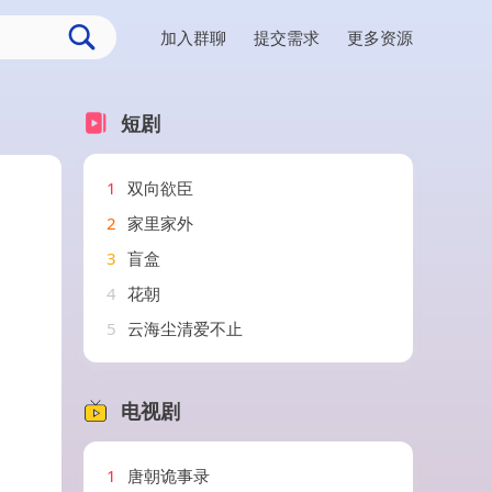
加入群聊
提交需求
更多资源
短剧
1
双向欲臣
2
家里家外
3
盲盒
4
花朝
5
云海尘清爱不止
电视剧
1
唐朝诡事录