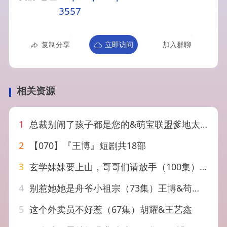
3557
复制分享
立即访问
加入群聊
相关资源
1
总裁别闹了孩子都是您的&萌宝联盟爹地太霸道（80集）王博
2
【070】『王博』短剧共18部
3
玄学妹妹要上山，哥哥们请放手（100集）卢巧&王艺鑫
4
别惹她她是舟爷小祖宗（73集）王博&苟钰浠
5
这个外卖员不好惹（67集）胡耀&王艺鑫