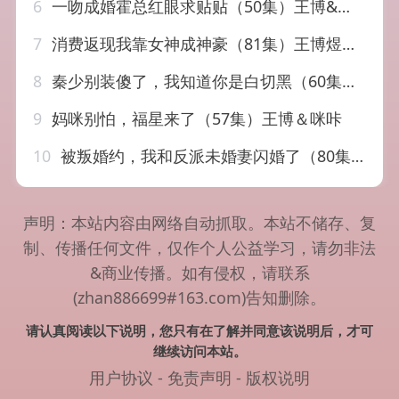
6
一吻成婚霍总红眼求贴贴（50集）王博&李媛菁
7
消费返现我靠女神成神豪（81集）王博煜&张梦洋
8
秦少别装傻了，我知道你是白切黑（60集）王博&赵文涓
9
妈咪别怕，福星来了（57集）王博＆咪咔
10
被叛婚约，我和反派未婚妻闪婚了（80集）郝研&王艺鑫
声明：本站内容由网络自动抓取。本站不储存、复
制、传播任何文件，仅作个人公益学习，请勿非法
&商业传播。如有侵权，请联系
(zhan886699#163.com)告知删除。
请认真阅读以下说明，您只有在了解并同意该说明后，才可
继续访问本站。
用户协议
-
免责声明
-
版权说明