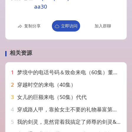
aa30
复制分享
立即访问
加入群聊
相关资源
1
梦境中的电话号码＆致命来电（60集）董永鑫＆吴毅非＆方鑫月
2
穿越时空的来电（40集）
3
女儿的巨额来电（50集）代代
4
穿成路人甲，靠捡女主不要的礼物暴富第二季&穿成路人甲靠捡女主不要的礼物暴富第二季（30集）AI短剧
5
我的剑灵，竟然背着我搞定了师尊的剑灵&我的剑灵竟然背着我搞定了师尊的剑灵（64集）AI短剧