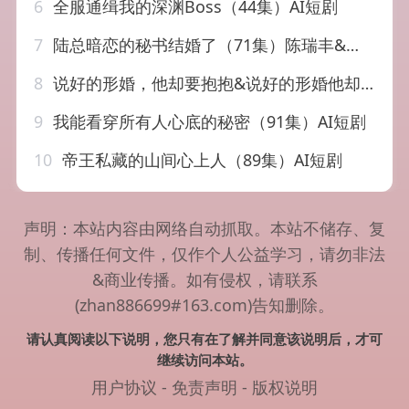
6
全服通缉我的深渊Boss（44集）AI短剧
7
陆总暗恋的秘书结婚了（71集）陈瑞丰&白妍（1080P）
8
说好的形婚，他却要抱抱&说好的形婚他却要抱抱（61集）AI短剧
9
我能看穿所有人心底的秘密（91集）AI短剧
10
帝王私藏的山间心上人（89集）AI短剧
声明：本站内容由网络自动抓取。本站不储存、复
制、传播任何文件，仅作个人公益学习，请勿非法
&商业传播。如有侵权，请联系
(zhan886699#163.com)告知删除。
请认真阅读以下说明，您只有在了解并同意该说明后，才可
继续访问本站。
用户协议
-
免责声明
-
版权说明