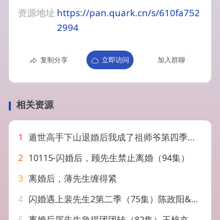
资源地址
https://pan.quark.cn/s/610fa752
2994
复制分享
立即访问
加入群聊
相关资源
1
遁世高手下山退婚后我成了祖师爷第四季（93集）AI短剧
2
10115-闪婚后，顾先生禁止离婚（94集）
3
离婚后，薄先生缠得紧
4
闪婚遇上裴先生2第二季（75集）陈政阳&吴佳璐
5
离婚后厉先生急得团团转（82集）王梓亦&马倩倩