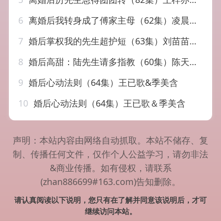
6
离婚后我转身成了傅家主母（62集）凌晨&虞彤彤
7
婚后掌权我的先生超护短（63集）刘苗苗&姜云蛟
8
婚后高甜：陆先生请多指教（60集）陈天晓＆曾和惠子
9
婚后心动法则（64集）王已歌&季美含
10
婚后心动法则（64集）王已歌＆季美含
声明：本站内容由网络自动抓取。本站不储存、复
制、传播任何文件，仅作个人公益学习，请勿非法
&商业传播。如有侵权，请联系
(zhan886699#163.com)告知删除。
请认真阅读以下说明，您只有在了解并同意该说明后，才可
继续访问本站。