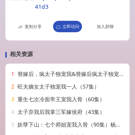
41d3
复制分享
立即访问
加入群聊
相关资源
1
替嫁后，疯太子独宠我&替嫁后疯太子独宠我（110集）AI短剧
2
旺夫嫡女太子独宠我一人（57集）
3
重生七次冷面帝王宠我入骨（60集）
4
太子弃我后我掌三军嫁侯府（43集）
5
妖孽下山：七个师姐宠我入骨（90集）杨泽琳＆李歆钥