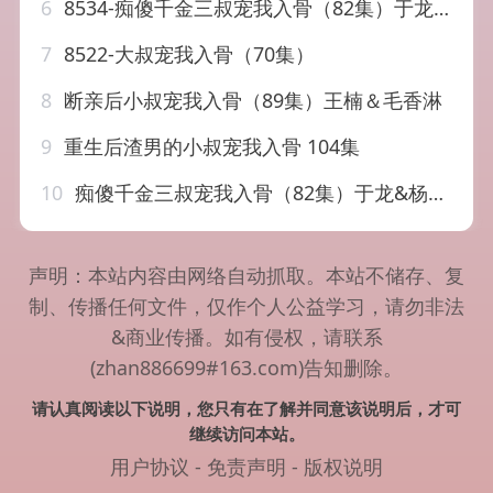
6
8534-痴傻千金三叔宠我入骨（82集）于龙&杨咩咩
7
8522-大叔宠我入骨（70集）
8
断亲后小叔宠我入骨（89集）王楠＆毛香淋
9
重生后渣男的小叔宠我入骨 104集
10
痴傻千金三叔宠我入骨（82集）于龙&杨咩咩
声明：本站内容由网络自动抓取。本站不储存、复
制、传播任何文件，仅作个人公益学习，请勿非法
&商业传播。如有侵权，请联系
(zhan886699#163.com)告知删除。
请认真阅读以下说明，您只有在了解并同意该说明后，才可
继续访问本站。
用户协议
-
免责声明
-
版权说明