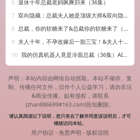
6
退休十年总裁老妈飒爽归来（36集）
7
双向隐藏：总裁夫人她是顶级大师&双向隐藏总裁夫人她是顶级大师（78集）AI短剧
8
总裁，你的软糖来了&总裁你的软糖来了（30集）AI短剧
9
夫人十年，不孕改嫁后一胎三宝！&夫人十年不孕改嫁后一胎三宝（60集）AI短剧
10
我的仿真机器人竟是冷面总裁（36集）AI短剧
声明：本站内容由网络自动抓取。本站不储存、复
制、传播任何文件，仅作个人公益学习，请勿非法
&商业传播。如有侵权，请联系
(zhan886699#163.com)告知删除。
请认真阅读以下说明，您只有在了解并同意该说明后，才可
继续访问本站。
用户协议
-
免责声明
-
版权说明