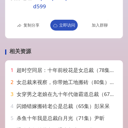
d599
复制分享
立即访问
加入群聊
相关资源
1
超时空同居：十年前校花是女总裁（78集）胡文飞＆王锤锤
2
女总裁来视察，你带她工地搬砖（80集）朱亚楠&杨盼盼
3
女穿男之老娘在九十年代做霸道总裁（67集）
4
闪婚错嫁搬砖老公是总裁（65集）彭呆呆
5
杀鱼十年我是总裁白月光（71集）尹昕