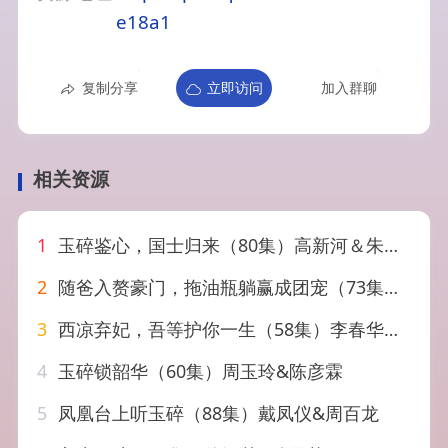
e18a1
复制分享
立即访问
加入群聊
相关资源
1
玉碎鉴心，国士归来（80集）高新河＆朱语萱
2
随爸入赘豪门，拖油瓶躺赢成团宠（73集）李雅桐＆李春华
3
西凉弃妃，吾等护你一生（58集）李春华＆柳颖
4
玉碎锁韶华（60集）周玉玲&陈彦霖
5
凤凰台上听玉碎（88集）戴凤仪&周百龙