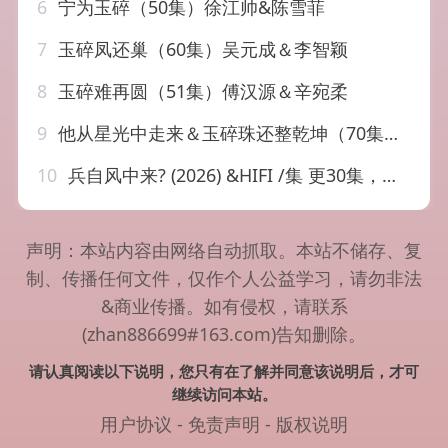
6
宁为玉碎（50集）徐江帅&陈雪菲
7
玉碎凤还巢（60集）吴元成＆李智颖
8
玉碎难再圆（51集）傅汉源＆辛宛柔
9
他从星光中走来＆玉碎珠还整乾坤（70集）仵浩瑄
10
兵自风中来? (2026) &HIFI /集 更30集，欧豪/蓝盈莹
声明：本站内容由网络自动抓取。本站不储存、复
制、传播任何文件，仅作个人公益学习，请勿非法
&商业传播。如有侵权，请联系
(zhan886699#163.com)告知删除。
请认真阅读以下说明，您只有在了解并同意该说明后，才可
继续访问本站。
用户协议
-
免责声明
-
版权说明