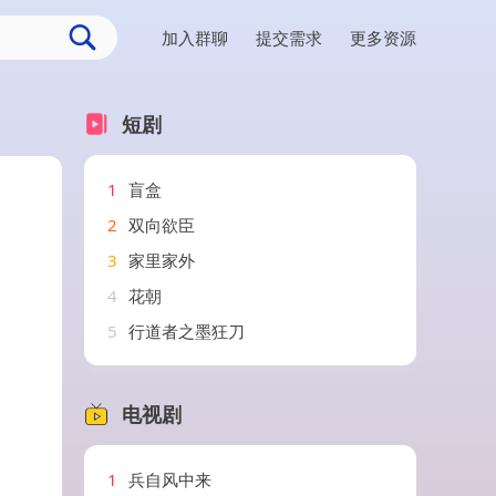
加入群聊
提交需求
更多资源
短剧
1
盲盒
2
双向欲臣
3
家里家外
4
花朝
5
行道者之墨狂刀
电视剧
1
兵自风中来