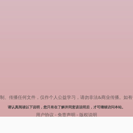
传播任何文件，仅作个人公益学习，请勿非法&商业传播。如有侵权，请联系
请认真阅读以下说明，您只有在了解并同意该说明后，才可继续访问本站。
用户协议
-
免责声明
-
版权说明
© 2024 肥猫追剧 Powered by mao.souldebug.com
网站地图