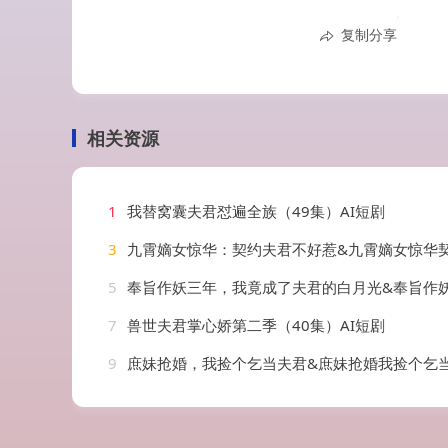
复制分享
相关资源
1
我替窝囊夫君怼遍全族（49集）AI短剧
3
九霄嫡女惊华：契约夫君不好惹&九霄嫡女惊华契约夫君不好惹（105集）
5
奉旨作妖三年，我竟成了夫君的白月光&奉旨作妖三年我竟成了夫君的白月光（40集
7
兽世夫君掌心娇第二季（40集）AI短剧
9
庶妹抢婚，我捡个乞当夫君&庶妹抢婚我捡个乞当夫君（69集）