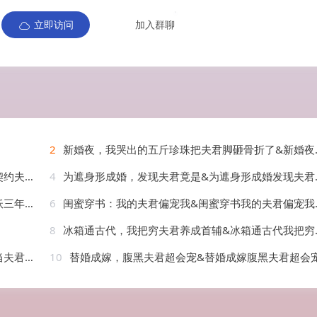
立即访问
加入群聊
2
新婚夜，我哭出的五斤珍珠把夫君脚砸骨折了&新婚夜我哭出的五斤珍珠把夫君脚砸骨折了（50集）AI短剧
AI短剧
4
为遮身形成婚，发现夫君竟是&为遮身形成婚发现夫君竟是（82集）AI短剧
）AI短剧
6
闺蜜穿书：我的夫君偏宠我&闺蜜穿书我的夫君偏宠我（56集）AI短剧
8
冰箱通古代，我把穷夫君养成首辅&冰箱通古代我把穷夫君养成首辅（45集）AI短剧
AI短剧
10
替婚成嫁，腹黑夫君超会宠&替婚成嫁腹黑夫君超会宠（100集）AI短