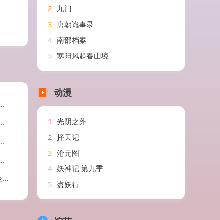
2
九门
3
唐朝诡事录
4
南部档案
5
寒阳风起春山境
动漫
1
光阴之外
2
择天记
3
沧元图
4
妖神记 第九季
剧
5
盗妖行