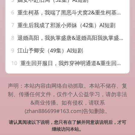
6
重生柯基，我端了黑恶斗犬窝2&重生柯基我端了黑恶斗犬窝2（60集）AI短剧
7
重生后我成了邪派小师妹（42集）AI短剧
8
退婚高阳，我执掌盛唐&退婚高阳我执掌盛唐（67集）AI短剧
9
江山予卿安（49集）AI短剧
10
重生回开服日，我炸穿神明通道&重生回开服日我炸穿神明通道（70集）AI短剧
声明：本站内容由网络自动抓取。本站不储存、复
制、传播任何文件，仅作个人公益学习，请勿非法
&商业传播。如有侵权，请联系
(zhan886699#163.com)告知删除。
请认真阅读以下说明，您只有在了解并同意该说明后，才可
继续访问本站。