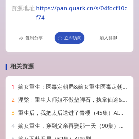
资源地址
https://pan.quark.cn/s/04fdcf10c
f74
复制分享
立即访问
加入群聊
相关资源
1
嫡女重生：医毒定朝局&嫡女重生医毒定朝局（30集）AI短剧
2
涅槃：重生大师姐不做垫脚石，执掌仙途&涅槃重生大师姐不做垫脚石执掌仙途（59集）AI短剧
3
重生后，我把太后送进了青楼（45集）AI短剧
4
嫡女重生，穿到父亲再娶那一天（90集）袁志颖＆葛宸羽&艾江山
5
嫡女不赴旧局（52集）AI短剧