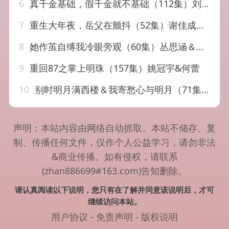
6
真千金基础，假千金就不基础（112集）刘安歌＆姜佳成
7
重生大年夜，岳父在颤抖（52集）谢佳成＆余颖
8
她作茧自缚我冷眼旁观（60集）丛思涵＆谢佳成
9
重回87之掌上明珠（157集）姚冠宇&何蕾
10
别时明月满西楼＆我寄愁心与明月（71集）谢佳成＆宋暖
声明：本站内容由网络自动抓取。本站不储存、复
制、传播任何文件，仅作个人公益学习，请勿非法
&商业传播。如有侵权，请联系
(zhan886699#163.com)告知删除。
请认真阅读以下说明，您只有在了解并同意该说明后，才可
继续访问本站。
用户协议
-
免责声明
-
版权说明