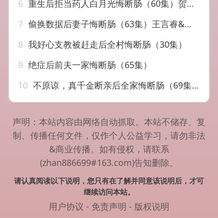
6
重生后拒当药人白月光悔断肠（60集）贺龙天&黄宁馨
7
偷换数据后妻子悔断肠（63集）王言睿&吴帆
8
我好心支教被赶走后全村悔断肠（30集）
9
绝症后前夫一家悔断肠（65集）
10
不原谅，真千金断亲后全家悔断肠（69集）诗越越
声明：本站内容由网络自动抓取。本站不储存、复
制、传播任何文件，仅作个人公益学习，请勿非法
&商业传播。如有侵权，请联系
(zhan886699#163.com)告知删除。
请认真阅读以下说明，您只有在了解并同意该说明后，才可
继续访问本站。
用户协议
-
免责声明
-
版权说明