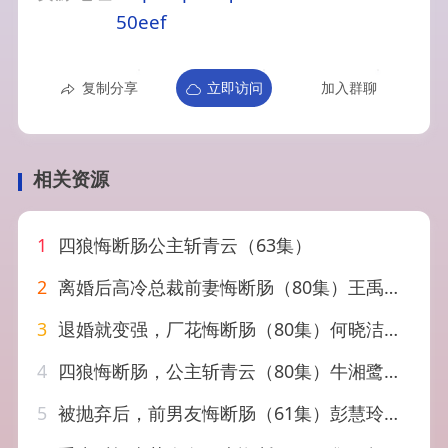
50eef
复制分享
立即访问
加入群聊
相关资源
1
四狼悔断肠公主斩青云（63集）
2
离婚后高冷总裁前妻悔断肠（80集）王禹桐&杨舒婷
3
退婚就变强，厂花悔断肠（80集）何晓洁＆岳桐
4
四狼悔断肠，公主斩青云（80集）牛湘鹭&刘沛良
5
被抛弃后，前男友悔断肠（61集）彭慧玲&朱凯杰