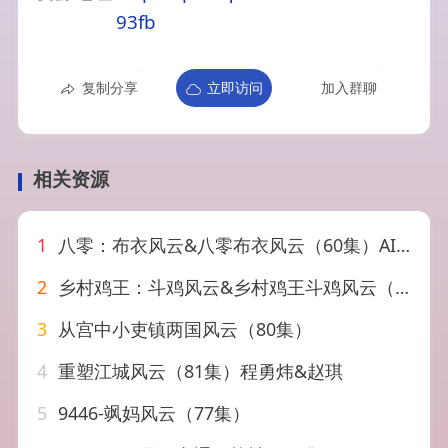
93fb
复制分享
立即访问
加入群聊
相关资源
1
八零：布衣风云&八零布衣风云（60集）AI短剧
2
乡村鸡王：斗鸡风云&乡村鸡王斗鸡风云（37集）AI短剧
3
从宫中小吏镇两国风云（80集）
4
重塑江城风云（81集）程勇炜&赵琪
5
9446-飒妈风云（77集）