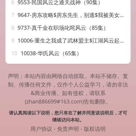
6
9553-民国风云之通天战神（90集）
7
9647-房东攻略$房东先生，别逃$我被美女房客包围了$狂少风云（79集）
8
9737-真千金在职场叱咤风云（85集）
9
10006-重生之我成了武林盟主$江湖风云起$风起云涌（80集）程琳淼
10
10038-华氏风云（65集）
声明：本站内容由网络自动抓取。本站不储存、复
制、传播任何文件，仅作个人公益学习，请勿非法
&商业传播。如有侵权，请联系
(zhan886699#163.com)告知删除。
请认真阅读以下说明，您只有在了解并同意该说明后，才可
继续访问本站。
用户协议
-
免责声明
-
版权说明