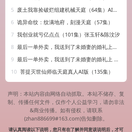
5
废土我靠捡破烂组建机械天庭（64集）AI短剧
6
诡异命纹：纹满地府，刻漫天庭（57集）
7
我创业就亏亿点点（101集）张玉轩&陈汶汐
8
最后一单外卖，我送到了未婚妻的婚礼上（80集）刘洋&陆叶卉
9
最后一单外卖，我送到了未婚妻的婚礼上 共80集
10
菩提灭世仙师临天庭真人AI版（135集）
声明：本站内容由网络自动抓取。本站不储存、复
制、传播任何文件，仅作个人公益学习，请勿非法
&商业传播。如有侵权，请联系
(zhan886699#163.com)告知删除。
请认真阅读以下说明，您只有在了解并同意该说明后，才可