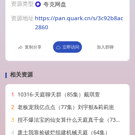
资源类型
夸克网盘
资源地址
https://pan.quark.cn/s/3c92b8ac
2860
复制分享
立即访问
加入群聊
相关资源
1
10316-天庭聊天群（85集）戴琪萱
2
老板宠我亿点点（77集）刘宇航&莉莉崽
3
捏不爆法宝的仙女算什么天庭真千金（73集）
4
废土我靠捡破烂组建机械天庭（64集）