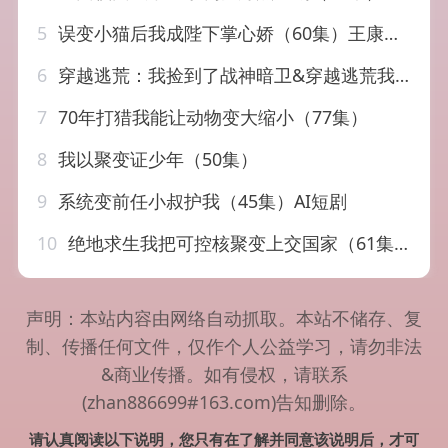
5
误变小猫后我成陛下掌心娇（60集）王康&杨琳（1080P）
6
穿越逃荒：我捡到了战神暗卫&穿越逃荒我捡到了战神暗卫（60集）AI短剧
7
70年打猎我能让动物变大缩小（77集）
8
我以聚变证少年（50集）
9
系统变前任小叔护我（45集）AI短剧
10
绝地求生我把可控核聚变上交国家（61集）王羽墨&王歌
声明：本站内容由网络自动抓取。本站不储存、复
制、传播任何文件，仅作个人公益学习，请勿非法
&商业传播。如有侵权，请联系
(zhan886699#163.com)告知删除。
请认真阅读以下说明，您只有在了解并同意该说明后，才可