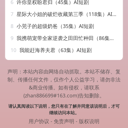
6
许你皇权盼君归（45集）AI短剧
7
星际大小姐的破烂收藏第三季（118集）AI短剧
8
小兕子的超级奶爸（35集）AI短剧
9
我携萌宠带全家逆袭之田田忙种田（86集）AI短剧
10
我能赶海养夫君（63集）AI短剧
声明：本站内容由网络自动抓取。本站不储存、复
制、传播任何文件，仅作个人公益学习，请勿非法
&商业传播。如有侵权，请联系
(zhan886699#163.com)告知删除。
请认真阅读以下说明，您只有在了解并同意该说明后，才可
继续访问本站。
用户协议
-
免责声明
-
版权说明