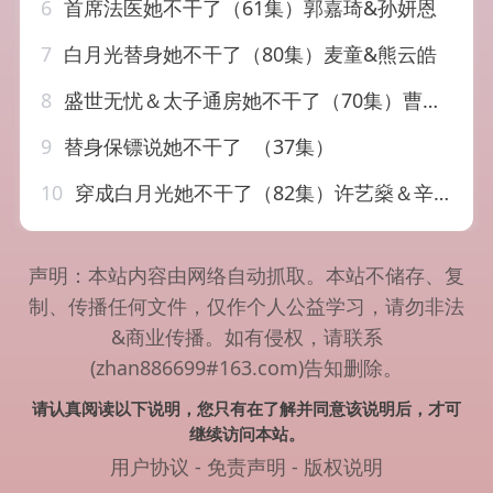
6
首席法医她不干了（61集）郭嘉琦&孙妍恩
7
白月光替身她不干了（80集）麦童&熊云皓
8
盛世无忧＆太子通房她不干了（70集）曹千祎
9
替身保镖说她不干了 （37集）
10
穿成白月光她不干了（82集）许艺燊＆辛润茜
声明：本站内容由网络自动抓取。本站不储存、复
制、传播任何文件，仅作个人公益学习，请勿非法
&商业传播。如有侵权，请联系
(zhan886699#163.com)告知删除。
请认真阅读以下说明，您只有在了解并同意该说明后，才可
继续访问本站。
用户协议
-
免责声明
-
版权说明