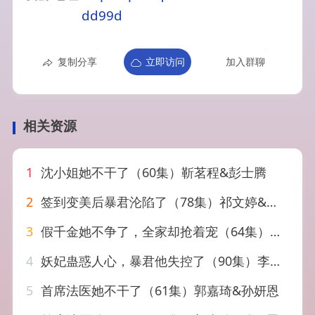
dd99d
复制分享
立即访问
加入群聊
相关资源
1
沈小姐她不干了（60集）靳茗程&彭士腾
2
签到变美后暴君沦陷了（78集）祁文婷&黄宥天
3
假千金她不争了，全家却抢着宠（64集）刘彦凯&楚玥
4
妖妃蛊惑人心，暴君他失控了（90集）李子锋＆张艺霖
5
首席法医她不干了（61集）郭嘉琦&孙妍恩