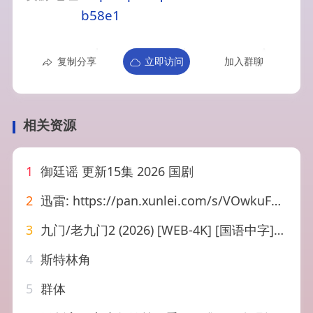
b58e1
复制分享
立即访问
加入群聊
相关资源
1
御廷谣 更新15集 2026 国剧
2
迅雷: https://pan.xunlei.com/s/VOwkuFdD1DuKFE3OLm9pLsV8A1?pwd=i7we 南部档案.1080P更 33【超前完结】
3
九门/老九门2 (2026) [WEB-4K] [国语中字] [更至15集],
4
斯特林角
5
群体