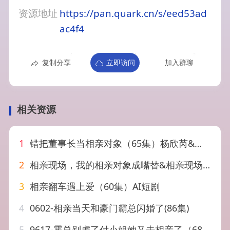
资源地址
https://pan.quark.cn/s/eed53ad
ac4f4
复制分享
立即访问
加入群聊
相关资源
1
错把董事长当相亲对象（65集）杨欣芮&滕林&马治邦
2
相亲现场，我的相亲对象成嘴替&相亲现场我的相亲对象成嘴替（55集）AI短剧
3
相亲翻车遇上爱（60集）AI短剧
4
0602-相亲当天和豪门霸总闪婚了(86集)
5
9617-霍总别虐了付小姐她又去相亲了（68集）