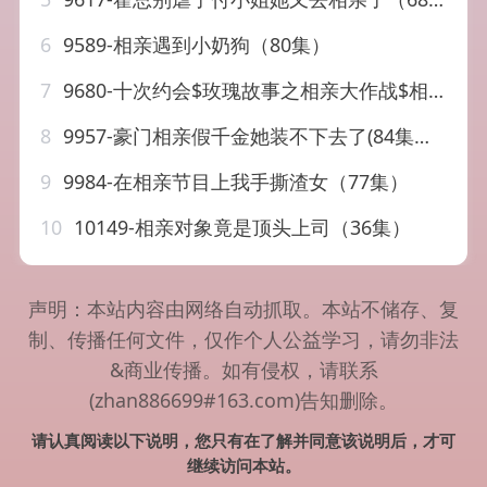
6
9589-相亲遇到小奶狗（80集）
7
9680-十次约会$玫瑰故事之相亲大作战$相亲后，我和傅总的十次约会（79集）杨洁&张韫韬
8
9957-豪门相亲假千金她装不下去了(84集）杨咩咩
9
9984-在相亲节目上我手撕渣女（77集）
10
10149-相亲对象竟是顶头上司（36集）
声明：本站内容由网络自动抓取。本站不储存、复
制、传播任何文件，仅作个人公益学习，请勿非法
&商业传播。如有侵权，请联系
(zhan886699#163.com)告知删除。
请认真阅读以下说明，您只有在了解并同意该说明后，才可
继续访问本站。