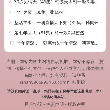
6
30岁见晴天（46集）韩傲天＆刘一隆＆姜懿秦
7
七年之雾（30集）张晓楠
8
整活主播，一朝直播天下知（82集）孙同钰
9
第七年回响（81集）马千欢&冯艺然
10
十年情深，一朝离散&十年情深一朝离散（53集）AI短剧
声明：本站内容由网络自动抓取。本站不储存、复
制、传播任何文件，仅作个人公益学习，请勿非法
&商业传播。如有侵权，请联系
(zhan886699#163.com)告知删除。
请认真阅读以下说明，您只有在了解并同意该说明后，才可
继续访问本站。
用户协议
-
免责声明
-
版权说明