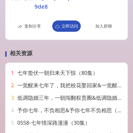
9de8
复制分享
立即访问
加入群聊
相关资源
1
七年蛰伏一朝归来天下惊（80集）
2
一觉醒来七年了，我把校花娶回家&一觉醒来七年了我把校花娶回家（80集）刘瀚阳&乔钰
3
低调隐婚三年，一朝闯翻权贵圈&低调隐婚三年一朝闯翻权贵圈（34集）AI短剧
4
予你七年，不负相思&予你七年不负相思（57集）AI短剧
5
0558-七年情深路漫漫（30集）