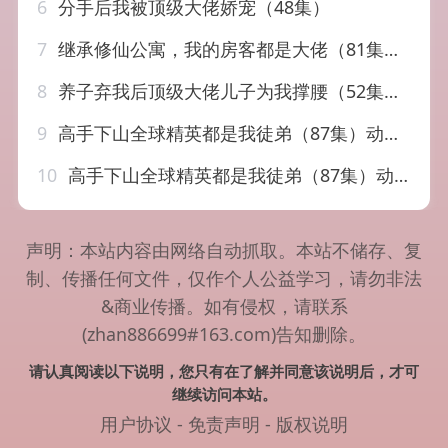
6
分手后我被顶级大佬娇宠（48集）
7
继承修仙公寓，我的房客都是大佬（81集）杨林涛（杨桃）&李源
8
养子弃我后顶级大佬儿子为我撑腰（52集）邵之鹏&千婵
9
高手下山全球精英都是我徒弟（87集）动漫短剧
10
高手下山全球精英都是我徒弟（87集）动漫短剧
声明：本站内容由网络自动抓取。本站不储存、复
制、传播任何文件，仅作个人公益学习，请勿非法
&商业传播。如有侵权，请联系
(zhan886699#163.com)告知删除。
请认真阅读以下说明，您只有在了解并同意该说明后，才可
继续访问本站。
用户协议
-
免责声明
-
版权说明