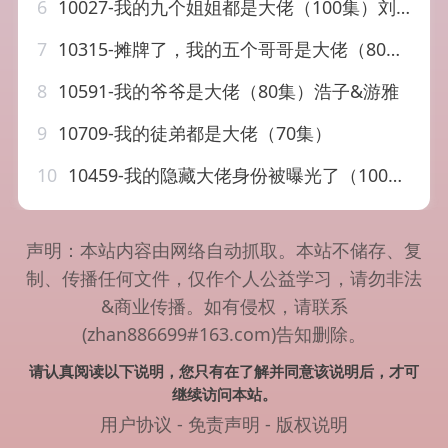
6
10027-我的九个姐姐都是大佬（100集）刘硕峰
7
10315-摊牌了，我的五个哥哥是大佬（80集）
8
10591-我的爷爷是大佬（80集）浩子&游雅
9
10709-我的徒弟都是大佬（70集）
10
10459-我的隐藏大佬身份被曝光了（100集）图图&周弋茜
声明：本站内容由网络自动抓取。本站不储存、复
制、传播任何文件，仅作个人公益学习，请勿非法
&商业传播。如有侵权，请联系
(zhan886699#163.com)告知删除。
请认真阅读以下说明，您只有在了解并同意该说明后，才可
继续访问本站。
用户协议
-
免责声明
-
版权说明