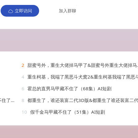
立即访问
加入群聊
2
甜蜜号外，重生大佬掉马甲了&甜蜜号外重生大佬掉马甲了（124集）AI短剧
4
重生柯基，我端了黑恶斗犬窝2&重生柯基我端了黑恶斗犬窝2（60集）AI短
6
霍总的直男马甲藏不住了（68集）AI短剧
AI短剧
8
都重生了，谁还装富二代3D版&都重生了谁还装富二代3D版（99集）AI短
10
假千金马甲藏不住了（51集）AI短剧