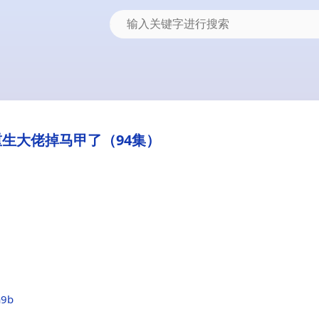
生大佬掉马甲了（94集）
a9b