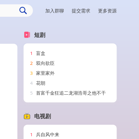
加入群聊
提交需求
更多资源
短剧
1
盲盒
2
双向欲臣
3
家里家外
4
花朝
5
首富千金狂追二龙湖浩哥之他不干
电视剧
1
兵自风中来