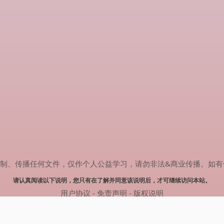
传播任何文件，仅作个人公益学习，请勿非法&商业传播。如有侵权，请联系
请认真阅读以下说明，您只有在了解并同意该说明后，才可继续访问本站。
用户协议
-
免责声明
-
版权说明
© 2024 肥猫追剧 Powered by mao.souldebug.com
网站地图