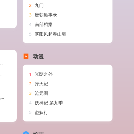
2
九门
3
唐朝诡事录
4
南部档案
5
寒阳风起春山境
动漫
1
光阴之外
剧
2
择天记
3
沧元图
剧
4
妖神记 第九季
5
盗妖行