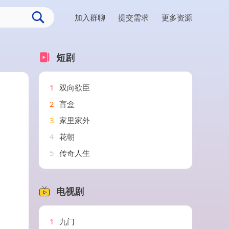
加入群聊
提交需求
更多资源
短剧
1
双向欲臣
2
盲盒
3
家里家外
4
花朝
5
传奇人生
电视剧
1
九门