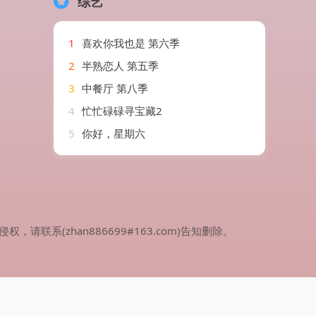
综艺
1
喜欢你我也是 第六季
2
半熟恋人 第五季
3
中餐厅 第八季
4
忙忙碌碌寻宝藏2
5
你好，星期六
(zhan886699#163.com)告知删除。