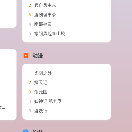
2
兵自风中来
3
唐朝诡事录
4
南部档案
5
寒阳风起春山境
动漫
1
光阴之外
2
择天记
盼
3
沧元图
4
妖神记 第九季
剧
5
盗妖行