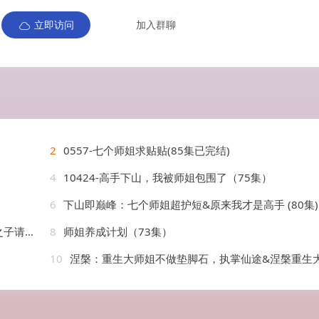
立即访问
加入群聊
2
0557-七个师姐求贴贴(85集已完结)
4
10424-高手下山，我被师姐包围了（75集）
6
下山即巅峰：七个师姐超护短&原来我才是高手 (80集) 孙雪阳&杨盼
AI短剧
8
师姐养成计划（73集）
10
涅槃：重生大师姐不做垫脚石，执掌仙途&涅槃重生大师姐不做垫脚石执掌仙途（59集）AI短