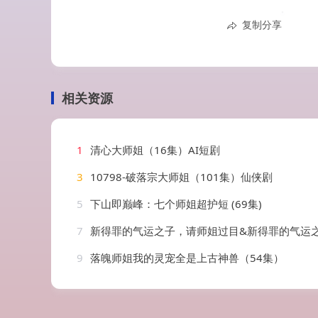
复制分享
相关资源
1
清心大师姐（16集）AI短剧
3
10798-破落宗大师姐（101集）仙侠剧
5
下山即巅峰：七个师姐超护短 (69集)
7
新得罪的气运之子，请师姐过目&新得罪的气运之子请师姐过目（72集）
9
落魄师姐我的灵宠全是上古神兽（54集）