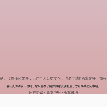
传播任何文件，仅作个人公益学习，请勿非法&商业传播。如有侵权，请联系
请认真阅读以下说明，您只有在了解并同意该说明后，才可继续访问本站。
用户协议
-
免责声明
-
版权说明
© 2024 肥猫追剧 Powered by mao.souldebug.com
网站地图