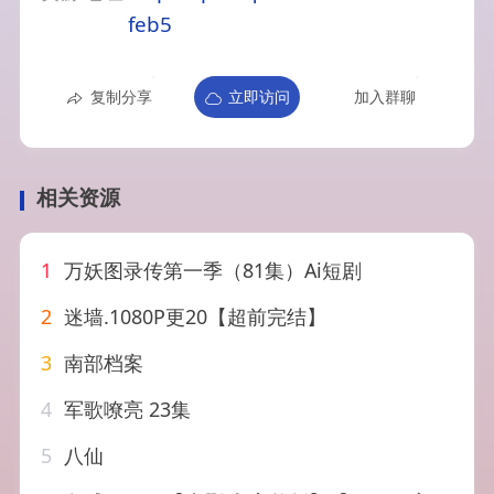
feb5
复制分享
立即访问
加入群聊
相关资源
1
万妖图录传第一季（81集）Ai短剧
2
迷墙.1080P更20【超前完结】
3
南部档案
4
军歌嘹亮 23集
5
八仙