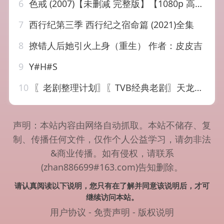
6
色戒 (2007)【未删减 完整版】【1080p 高码率】【蓝光原盘 RE…
7
西行纪第三季 西行纪之宿命篇 (2021)全集
8
撩错人后她引火上身（重生） 作者：皮皮吉
9
Y#H#S
10
〖老剧整理计划〗〖TVB经典老剧〗天龙八部 (1982) 全50集(黄日…
声明：本站内容由网络自动抓取。本站不储存、复
制、传播任何文件，仅作个人公益学习，请勿非法
&商业传播。如有侵权，请联系
(zhan886699#163.com)告知删除。
请认真阅读以下说明，您只有在了解并同意该说明后，才可
继续访问本站。
用户协议
-
免责声明
-
版权说明