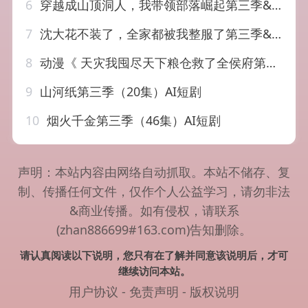
6
穿越成山顶洞人，我带领部落崛起第三季&穿越成山顶洞人我带领部落崛起第三季（36集）AI短剧
7
沈大花不装了，全家都被我整服了第三季&沈大花不装了全家都被我整服了第三季（62集）
8
动漫《 天灾我囤尽天下粮仓救了全侯府第三季（70集）
9
山河纸第三季（20集）AI短剧
10
烟火千金第三季（46集）AI短剧
声明：本站内容由网络自动抓取。本站不储存、复
制、传播任何文件，仅作个人公益学习，请勿非法
&商业传播。如有侵权，请联系
(zhan886699#163.com)告知删除。
请认真阅读以下说明，您只有在了解并同意该说明后，才可
继续访问本站。
用户协议
-
免责声明
-
版权说明