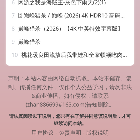
6
网游之我是海贼王-灰色下雨天(2)(1)
7
🗄 巅峰猎杀 / 巅峰 (2026) 4K HDR10 高码率 杜比全景声 中文字幕【动作/惊悚】
8
巅峰猎杀（2026）【4K 中英特效字幕版】
9
巅峰猎杀
10
桃花暖良田流放后我带娃和全家顿顿吃肉（78集）王禹翰＆张紫菡
声明：本站内容由网络自动抓取。本站不储存、复
制、传播任何文件，仅作个人公益学习，请勿非法
&商业传播。如有侵权，请联系
(zhan886699#163.com)告知删除。
请认真阅读以下说明，您只有在了解并同意该说明后，才可
继续访问本站。
用户协议
-
免责声明
-
版权说明