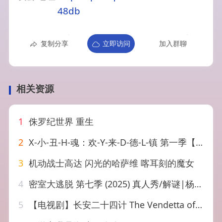
48db
复制分享
立即访问
加入群聊
相关资源
1
侏罗纪世界 重生
2
X-小-丑-H-魂：欢-Y-来-D-德-L-镇 第一季【连载】
3
机动战士高达 闪光的哈萨维 喀耳刻的魔女
4
密室大逃脱 第七季 (2025) 真人秀/解谜|杨幂大张伟许凯|高能密室…
5
【电视剧】长安二十四计 The Vendetta of An 蓝光高清/完整版…