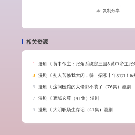
复制分享
相关资源
1
漫剧《 黄巾帝主：张角系统定三国&黄巾帝主张角系统定三国（19集）漫剧（
3
漫剧《 别人苦修我大闪，躲一招涨十年功力！&别人苦修我大闪躲一招涨十年功力（6
5
漫剧《 这间医馆的大佬都不装了（76集）漫剧
7
漫剧《 寰域玄尊（41集）漫剧
9
漫剧《 大明职场生存记（41集）漫剧