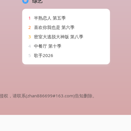
综艺
1
半熟恋人 第五季
2
喜欢你我也是 第六季
3
密室大逃脱大神版 第八季
4
中餐厅 第十季
5
歌手2026
(zhan886699#163.com)告知删除。