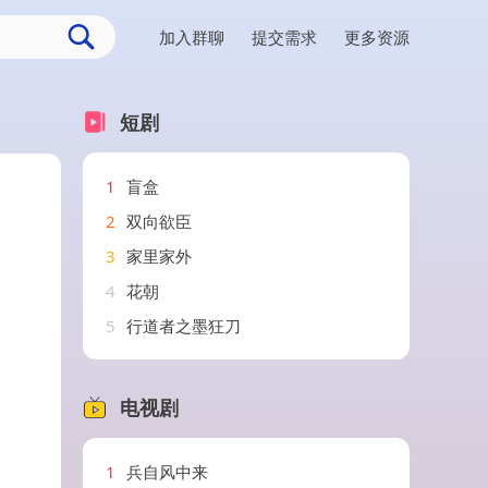
加入群聊
提交需求
更多资源
短剧
1
盲盒
2
双向欲臣
3
家里家外
4
花朝
5
行道者之墨狂刀
电视剧
1
兵自风中来