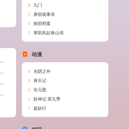
2
九门
3
唐朝诡事录
4
南部档案
5
寒阳风起春山境
动漫
剧
1
光阴之外
剧
2
择天记
剧
3
沧元图
剧
4
妖神记 第九季
5
盗妖行