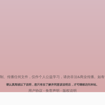
传播任何文件，仅作个人公益学习，请勿非法&商业传播。如有侵权，请联系
请认真阅读以下说明，您只有在了解并同意该说明后，才可继续访问本站。
用户协议
-
免责声明
-
版权说明
© 2024 肥猫追剧 Powered by mao.souldebug.com
网站地图